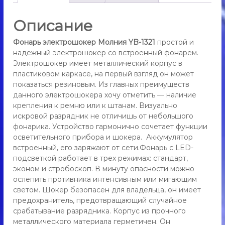
т
и
о
к
Описание
в
,
а
а
Фонарь электрошокер Молния YB-1321
простой и
э
р
р
надежный электрошокер со встроенный фонарём.
а
о
Электрошокер имеет металлический корпус в
Э
з
пластиковом каркасе, на первый взгляд он может
л
о
показаться резиновым. Из главных преимуществ
е
л
данного электрошокера хочу отметить — наличие
ь
к
крепления к ремню или к штанам. Визуально
д
т
л
искровой разрядник не отличишь от небольшого
р
я
фонарика. Устройство гармонично сочетает функции
о
с
осветительного прибора и шокера. Аккумулятор
ш
а
встроенный, его заряжают от сети.Фонарь с LED-
о
м
подсветкой работает в трех режимах: стандарт,
о
к
эконом и стробоскоп. В минуту опасности можно
о
е
б
ослепить противника интенсивным или мигающим
р
о
светом. Шокер безопасен для владельца, он имеет
М
р
предохранитель, предотвращающий случайное
о
о
срабатывание разрядника. Корпус из прочного
л
н
металлического материала герметичен. Он
ы