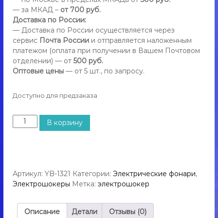
л
р
— за МКАД –
от 700 руб.
ь
я
Доставка по России:
с
с
— Доставка по России осуществляется через
ш
сервис
Почта России
и отправляется наложенным
а
о
к
платежом (оплата при получении в Вашем Почтовом
м
е
отделении) — от
500 руб.
о
р
Оптовые цены
— от 5 шт., по запросу.
о
о
м
б
,
Доступно для предзаказа
о
г
р
а
К
з
о
В корзину
о
о
н
в
л
ы
ы
и
й
ч
б
е
а
Артикул:
YB-1321
Категории:
Электрические фонари
,
с
л
Электрошокеры
Метка:
электрошокер
л
т
о
в
н
о
Описание
Детали
Отзывы (0)
ч