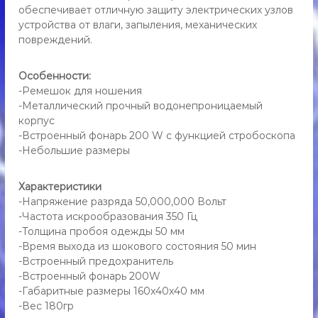
н
обеспечивает отличную защиту электрических узлов
,
и
ш
устройства от влаги, запыления, механических
я
о
повреждений.
Y
к
B
е
-
р
Особенности:
д
1
-Ремешок для ношения
л
3
-Металлический прочный водонепроницаемый
я
2
корпус
с
1
-Встроенный фонарь 200 W с функцией стробоскопа
а
-Небольшие размеры
м
о
о
Характеристики
б
-Напряжение разряда 50,000,000 Вольт
о
р
-Частота искрообразования 350 Гц
о
-Толщина пробоя одежды 50 мм
н
-Время выхода из шокового состояния 50 мин
ы
-Встроенный предохранитель
-Встроенный фонарь 200W
-Габаритные размеры 160x40x40 мм
-Вес 180гр