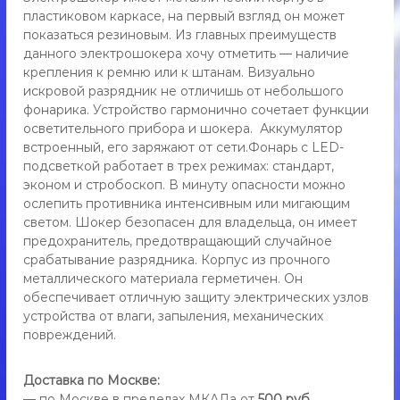
у
о
пластиковом каркасе, на первый взгляд он может
п
ш
показаться резиновым. Из главных преимуществ
о
и
данного электрошокера хочу отметить — наличие
к
т
крепления к ремню или к штанам. Визуально
е
ь
р
искровой разрядник не отличишь от небольшого
д
фонарика. Устройство гармонично сочетает функции
,
л
осветительного прибора и шокера. Аккумулятор
э
я
встроенный, его заряжают от сети.Фонарь с LED-
л
с
подсветкой работает в трех режимах: стандарт,
а
е
эконом и стробоскоп. В минуту опасности можно
м
к
о
ослепить противника интенсивным или мигающим
т
о
светом. Шокер безопасен для владельца, он имеет
б
р
предохранитель, предотвращающий случайное
о
срабатывание разрядника. Корпус из прочного
о
р
металлического материала герметичен. Он
ш
о
обеспечивает отличную защиту электрических узлов
н
о
ы
устройства от влаги, запыления, механических
к
,
повреждений.
е
ф
о
р
н
Доставка по Москве:
д
а
— по Москве в пределах МКАДа от
500 руб.