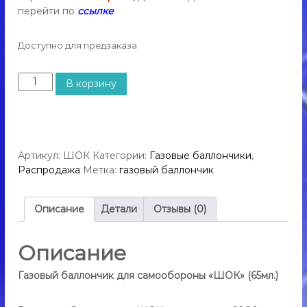
л
р
перейти по
ссылке
ь
я
с
с
ш
Доступно для предзаказа
а
о
к
м
К
е
В корзину
о
о
р
о
о
л
м
и
б
,
ч
о
г
е
Артикул:
ШОК
Категории:
Газовые баллончики
,
р
а
с
з
Распродажа
Метка:
газовый баллончик
о
т
о
н
в
в
ы
ы
о
Описание
Детали
Отзывы (0)
й
т
б
о
а
Описание
в
л
а
л
Газовый баллончик для самообороны «ШОК» (65мл.)
о
р
н
а
ч