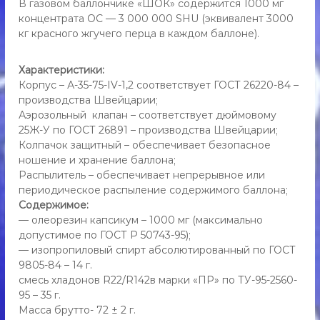
Г
В газовом баллончике «ШОК» содержится 1000 мг
и
а
концентрата ОС — 3 000 000 SHU (эквивалент 3000
к
з
кг красного жгучего перца в каждом баллоне).
,
о
а
э
в
Характеристики:
р
ы
Корпус – А-35-75-IV-1,2 соответствует ГОСТ 26220-84 –
о
й
производства Швейцарии;
з
б
о
Аэрозольный клапан – соответствует дюймовому
а
л
25Ж-У по ГОСТ 26891 – производства Швейцарии;
л
ь
Колпачок защитный – обеспечивает безопасное
д
л
ношение и хранение баллона;
л
о
Распылитель – обеспечивает непрерывное или
я
н
периодическое распыление содержимого баллона;
с
ч
а
Содержимое:
и
м
— олеорезин капсикум – 1000 мг (максимально
к
о
допустимое по ГОСТ Р 50743-95);
о
"
— изопропиловый спирт абсолютированный по ГОСТ
б
Ш
9805-84 – 14 г.
о
О
смесь хладонов R22/R142в марки «ПР» по ТУ-95-2560-
р
К
о
95 – 35 г.
"
н
Масса брутто- 72 ± 2 г.
ы