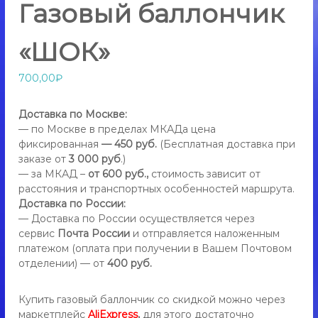
у
Газовый баллончик
о
п
ш
о
и
«ШОК»
к
т
е
ь
р
700,00
₽
д
,
л
э
я
Доставка по Москве:
л
с
— по Москве в пределах МКАДа цена
а
е
фиксированная
— 450 руб.
(Бесплатная доставка при
м
к
заказе от
3 000 руб
.)
о
т
о
— за МКАД –
от 600 руб.,
стоимость зависит от
б
расстояния и транспортных особенностей маршрута.
р
о
Доставка по России:
о
р
— Доставка по России осуществляется через
ш
о
сервис
Почта России
и отправляется наложенным
н
о
платежом (оплата при получении в Вашем Почтовом
ы
к
,
отделении) — от
400 руб.
е
ф
о
р
Купить газовый баллончик
со скидкой можно через
н
д
а
маркетплейс
AliExpress
,
для этого достаточно