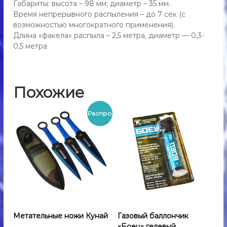
Габариты: высота – 98 мм; диаметр – 35 мм.
,
Время непрерывного распыления – до 7 сек (с
ш
возможностью многократного применения).
о
Длина «факела» распыла – 2,5 метра, диаметр — 0,3-
к
е
0,5 метра
р
д
л
я
Похожие
с
а
м
Распро
о
о
б
дажа!
о
р
о
н
ы
Метательные ножи Кунай
Газовый баллончик
«Боец» гелевый