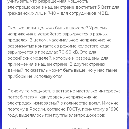
учитывать, что разрешенная мощность
у
о
электрошокера в нашей стране достигает 3 Ватт для
п
ш
гражданских лиц и 7-10 – для сотрудников МВД.
о
и
к
т
е
Сколько вольт должно быть в шокере? Уровень
ь
р
напряжения в устройстве варьируется в разных
д
,
л
пределах. В целом, максимальное напряжение на
э
я
разомкнутых контактах в режиме холостого хода
л
с
варьируется в пределах 70-90 кВ. Это для
а
е
российских моделей, которые и разрешены для
м
к
применения в нашей стране. В других странах
о
данный показатель может быть выше, но у нас такие
т
о
б
приборы не используются.
р
о
о
р
Почему-то мощность в ваттах не настолько интересна
ш
о
н
потребителям, как уровень напряжения на
о
ы
электродах, измеряемый в количестве вольт. Именно
к
,
поэтому в России, согласно ГОСТу, принятому в 1996
е
ф
году, выделялось три группы электрошокеров:
о
р
н
д
а