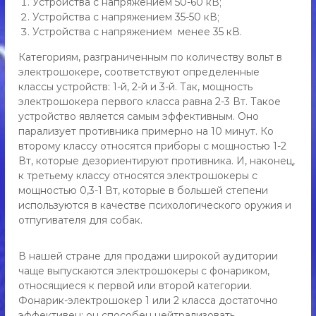
Устройства с напряжением 50-60 кВ;
л
р
Устройства с напряжением 35-50 кВ;
ь
я
Устройства с напряжением менее 35 кВ.
с
с
ш
Категориям, разграниченным по количеству вольт в
а
о
электрошокере, соответствуют определенные
к
м
е
классы устройств: 1-й, 2-й и 3-й. Так, мощность
о
р
электрошокера первого класса равна 2-3 Вт. Такое
о
о
устройство является самым эффективным. Оно
м
б
парализует противника примерно на 10 минут. Ко
,
о
второму классу относятся приборы с мощностью 1-2
г
Вт, которые дезориентируют противника. И, наконец,
р
а
з
к третьему классу относятся электрошокеры с
о
о
мощностью 0,3-1 Вт, которые в большей степени
н
в
используются в качестве психологического оружия и
ы
ы
отпугивателя для собак.
й
б
а
В нашей стране для продажи широкой аудитории
л
чаще выпускаются электрошокеры с фонариком,
л
относящиеся к первой или второй категории.
о
Фонарик-электрошокер 1 или 2 класса достаточно
н
ч
эффективен: он способен нейтрализовать