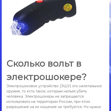
э
е
л
р
е
к
о
т
в
р
,
о
ш
э
о
л
к
е
е
р
к
к
т
у
Сколько вольт в
р
п
и
о
т
электрошокере?
ш
ь
о
,
Электрошоковое устройство (ЭШУ) это нелетальное
э
к
оружие, то есть такое, которым нельзя убить
л
е
е
человека. Электрошокеры не запрещается
р
к
использовать на территории России, при этом
т
к
разрешение на их ношение не требуется. Но нужно
р