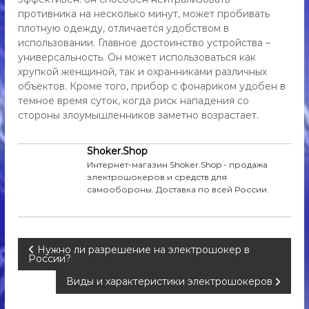
и
противника на несколько минут, может пробивать
к
плотную одежду, отличается удобством в
,
использовании. Главное достоинство устройства –
а
универсальность. Он может использоваться как
э
хрупкой женщиной, так и охранниками различных
р
о
объектов. Кроме того, прибор с фонариком удобен в
з
темное время суток, когда риск нападения со
о
стороны злоумышленников заметно возрастает.
л
ь
д
Shoker.Shop
л
Интернет-магазин Shoker.Shop - продажа
я
электрошокеров и средств для
с
самообороны. Доставка по всей России.
а
м
о
о
б
Н
Нужно ли разрешение на электрошокер в
о
России?
р
а
Виды и характеристики электрошокеров
о
н
ы