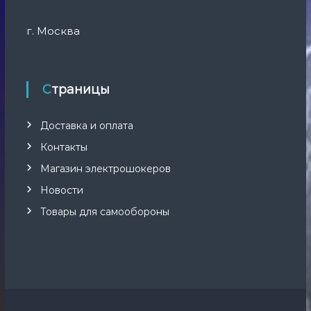
а
г. Москва
п
и
Страницы
с
я
Доставка и оплата
Контакты
м
Магазин электрошокеров
Новости
Товары для самообороны